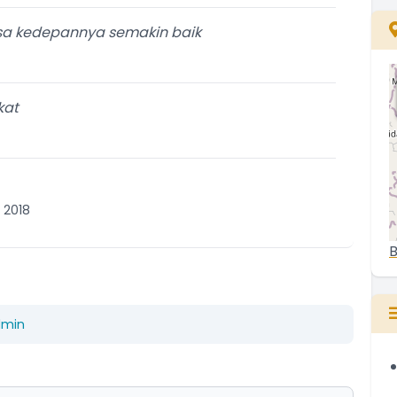
esa kedepannya semakin baik
kat
i 2018
B
dmin