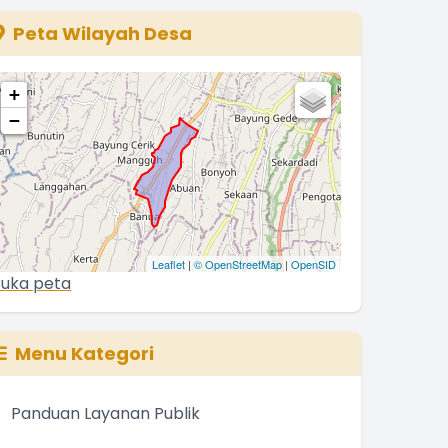
The chart has 1 Y axis displaying values. Range: 0 to 500
Peta Wilayah Desa
+
−
Leaflet
|
© OpenStreetMap
|
OpenSID
uka peta
Menu Kategori
Panduan Layanan Publik