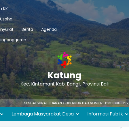
n KK
 Usaha
nyurat
Berita
Agenda
enganggaran
Katung
Kec. Kintamani, Kab. Bangli, Provinsi Bali
SESUAI SURAT EDARAN GUBERNUR BALI NOMOR : B.30.800.1.6.2/61594/PK/B
Lembaga Masyarakat Desa
Informasi Publik