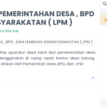
PEMERINTAHAN DESA , BPD
YARAKATAN ( LPM )
ca 924 Kali
as aparatur desa kami dari pemerintahan desa
lenggarakan di ruang rapat kantor desa katung
E
B
ng di ikuti oleh Pemerintah Desa ,BPD, dan LPM
T
T