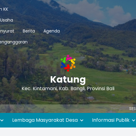
n KK
 Usaha
nyurat
Berita
Agenda
enganggaran
Katung
Kec. Kintamani, Kab. Bangli, Provinsi Bali
SESUAI SURAT 
Lembaga Masyarakat Desa
Informasi Publik