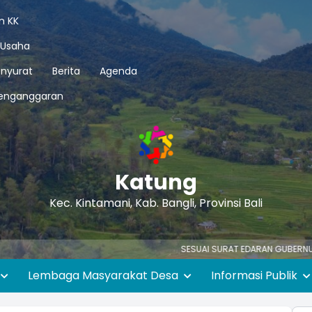
n KK
 Usaha
nyurat
Berita
Agenda
enganggaran
Katung
Kec. Kintamani, Kab. Bangli, Provinsi Bali
SESUAI SURAT EDARAN GUBERNUR BALI NOMOR :
Lembaga Masyarakat Desa
Informasi Publik