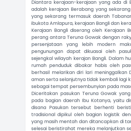
Diantara kerajaan-kerajaan yang ada di 
adalah kerajaan Berabang yang sekarang
yang sekarang termasuk daerah Tabanan
ibukota Amlapura, kerajaan Bangli dan kera
Kerajaan Bangli diserang oleh Kerajaan 
perang antara Teruna Gowak dengan rakya
persenjataan yang lebih modern mak
pengunungan dapat dikuasai oleh pasu
sejengkal wilayah kerajan Bangli. Dalam h
rumah penduduk dibakar habis oleh pa
berhasil melarikan diri lari meninggalk
aman serta selanjutnya tidak kembali lagi
sebagai tempat persembunyian pada masa 
Diceritakan pasukan Teruna Gowak yang 
pada bagian daerah Ibu Kotanya, yaitu d
disana Pasukan tersebut berhenti beris
tradisional dipikul oleh bagian logistik
yang masih mentah dan ditancapkan di tan
selesai beristirahat mereka melanjutkan 