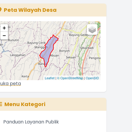
The chart has 1 Y axis displaying values. Range: 0 to 500
Peta Wilayah Desa
+
−
Leaflet
|
© OpenStreetMap
|
OpenSID
uka peta
Menu Kategori
Panduan Layanan Publik