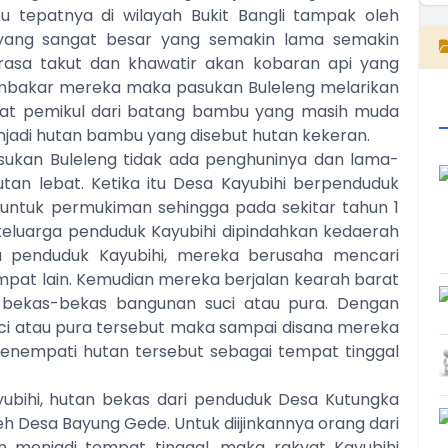
u tepatnya di wilayah Bukit Bangli tampak oleh
 yang sangat besar yang semakin lama semakin
rasa takut dan khawatir akan kobaran api yang
bakar mereka maka pasukan Buleleng melarikan
alat pemikul dari batang bambu yang masih muda
jadi hutan bambu yang disebut hutan kekeran.
asukan Buleleng tidak ada penghuninya dan lama-
an lebat. Ketika itu Desa Kayubihi berpenduduk
untuk permukiman sehingga pada sekitar tahun 1
eluarga penduduk Kayubihi dipindahkan kedaerah
a penduduk Kayubihi, mereka berusaha mencari
pat lain. Kemudian mereka berjalan kearah barat
 bekas-bekas bangunan suci atau pura. Dengan
i atau pura tersebut maka sampai disana mereka
enempati hutan tersebut sebagai tempat tinggal
ubihi, hutan bekas dari penduduk Desa Kutungka
 Desa Bayung Gede. Untuk diijinkannya orang dari
 menjadi tempat tinggal, maka rakyat Kayubihi