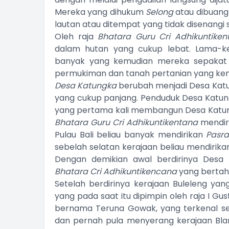
Mereka yang dihukum
Selong
atau dibuang
lautan atau ditempat yang tidak disenangi 
Oleh raja
Bhatara Guru Cri Adhikuntike
dalam hutan yang cukup lebat. Lama-k
banyak yang kemudian mereka sepakat 
permukiman dan tanah pertanian yang kem
Desa Katungka
berubah menjadi Desa Kat
yang cukup panjang. Penduduk Desa Katun
yang pertama kali membangun Desa Katung
Bhatara Guru Cri Adhikuntikentana
mendir
Pulau Bali beliau banyak mendirikan
Pasr
sebelah selatan kerajaan beliau mendirik
Dengan demikian awal berdirinya Desa
Bhatara Cri Adhikuntikencana
yang bertaht
Setelah berdirinya kerajaan Buleleng yan
yang pada saat itu dipimpin oleh raja I G
bernama Teruna Gowak, yang terkenal ser
dan pernah pula menyerang kerajaan Bla