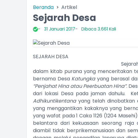
Beranda
Artikel
Sejarah Desa
31 Januari 2017
Dibaca 3.661 Kali
SEJARAH DESA
Sejarah Desa Katung dapat
dalam kitab purana yang menceritakan te
bernama Desa
Katungka
yang berasal da
“Penjahat Hina atau Peerbuatan Hina”
. De
dari lokasi Desa pada jaman dahulu. Ket
Adhikuntikentana
yang telah dinobatkan
yang menggantikan kakaknya yang ber
yang wafat pada 1 Caka 1126 (1204 Masehi)
belantara dari kekuasaan seorang raja 
diambil tidak berprikemanusiaan dan se
dengan melalui pengadilan langsung dija