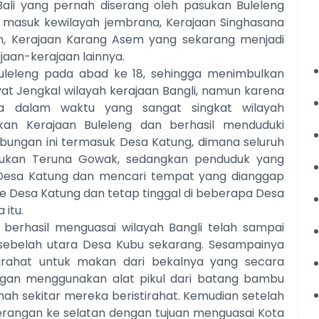
Bali yang pernah diserang oleh pasukan Buleleng
 masuk kewilayah jembrana, Kerajaan Singhasana
, Kerajaan Karang Asem yang sekarang menjadi
jaan-kerajaan lainnya.
Buleleng pada abad ke 18, sehingga menimbulkan
t Jengkal wilayah kerajaan Bangli, namun karena
a dalam waktu yang sangat singkat wilayah
kan Kerajaan Buleleng dan berhasil menduduki
ubungan ini termasuk Desa Katung, dimana seluruh
sukan Teruna Gowak, sedangkan penduduk yang
an Desa Katung dan mencari tempat yang dianggap
 ke Desa Katung dan tetap tinggal di beberapa Desa
itu.
berhasil menguasai wilayah Bangli telah sampai
isebelah utara Desa Kubu sekarang. Sesampainya
tirahat untuk makan dari bekalnya yang secara
 dengan menggunakan alat pikul dari batang bambu
ah sekitar mereka beristirahat. Kemudian setelah
serangan ke selatan dengan tujuan menguasai Kota