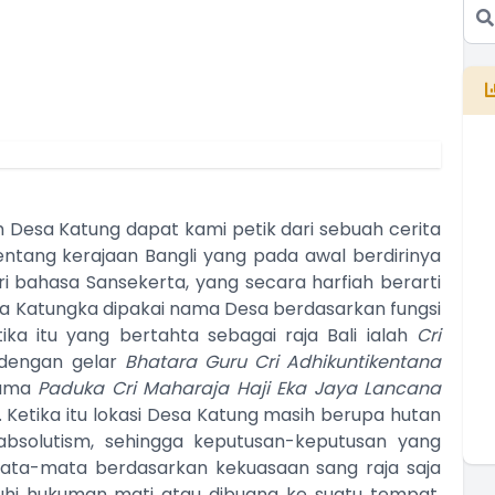
 kami petik dari sebuah cerita
ntang kerajaan Bangli yang pada awal berdirinya
E
B
ri bahasa Sansekerta, yang secara harfiah berarti
T
sa Katungka dipakai nama Desa berdasarkan fungsi
T
ika itu yang bertahta sebagai raja Bali ialah
Cri
 dengan gelar
Bhatara Guru Cri Adhikuntikentana
nama
Paduka Cri Maharaja Haji Eka Jaya Lancana
. Ketika itu lokasi Desa Katung masih berupa hutan
absolutism, sehingga keputusan-keputusan yang
mata-mata berdasarkan kekuasaan sang raja saja
tuhi hukuman mati atau dibuang ke suatu tempat.