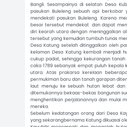
Bangli. Sesampainya di selatan Desa Kub
pasukan Buleleng sebuah api berkobar
mendekati pasukan Buleleng. Karena me
besar tersebut mendekat dan dapat mem
diri kearah utara dengan meninggalkan 
tersebut yang kemudian tumbuh tunas men
Desa Katung setelah ditinggalkan oleh p
kelaman Desa Katung kembali menjadi hut
cukup padat, sehingga kekurangan tanah 
caka 1789 sebanyak empat puluh kepala k
utara. Atas prakarsa kerelaan beberap
permukiman baru dan tanah garapan ditem
laut menuju ke sebuah hutan lebat dan
ditemukannya bekaas-bekas bangunan suc
menghentikan perjalanannya dan mulai m
mereka.
Sebelum kedatangan orang dari Desa Kay
yang sekarangbernama Katung dikuasai oleh
Kayubihi menempati dan mengolah hutan