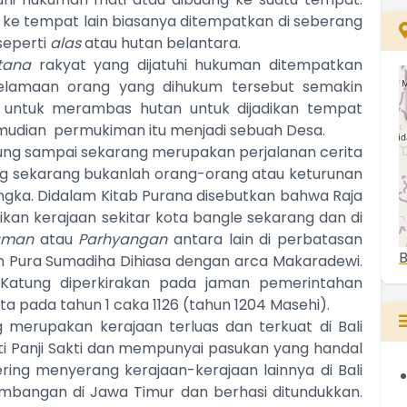
 ke tempat lain biasanya ditempatkan di seberang
seperti
alas
atau hutan belantara.
ntana
rakyat yang dijatuhi hukuman ditempatkan
elamaan orang yang dihukum tersebut semakin
untuk merambas hutan untuk dijadikan tempat
udian permukiman itu menjadi sebuah Desa.
ung sampai sekarang merupakan perjalanan cerita
g sekarang bukanlah orang-orang atau keturunan
ka. Didalam Kitab Purana disebutkan bahwa Raja
ikan kerajaan sekitar kota bangle sekarang dan di
aman
atau
Parhyangan
antara lain di perbatasan
B
an Pura Sumadiha Dihiasa dengan arca Makaradewi.
 Katung diperkirakan pada jaman pemerintahan
a pada tahun 1 caka 1126 (tahun 1204 Masehi).
g merupakan kerajaan terluas dan terkuat di Bali
usti Panji Sakti dan mempunyai pasukan yang handal
ing menyerang kerajaan-kerajaan lainnya di Bali
mbangan di Jawa Timur dan berhasi ditundukkan.