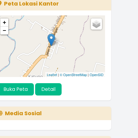
Peta Lokasi Kantor
+
−
Leaflet
|
© OpenStreetMap
|
OpenSID
Buka Peta
Detail
Media Sosial