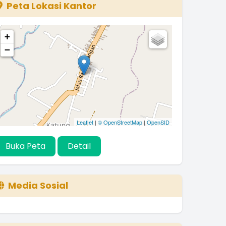
Peta Lokasi Kantor
+
−
Leaflet
|
© OpenStreetMap
|
OpenSID
Buka Peta
Detail
Media Sosial