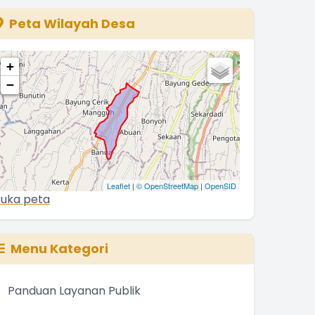
The chart has 1 Y axis displaying values. Range: 0 to 500
Peta Wilayah Desa
+
−
Leaflet
|
© OpenStreetMap
|
OpenSID
uka peta
Menu Kategori
Panduan Layanan Publik