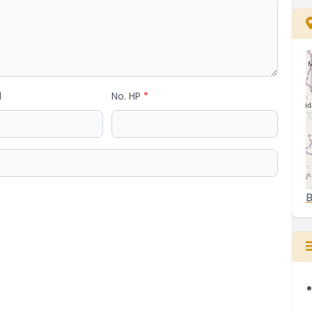
l
No. HP
*
B