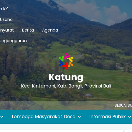
n KK
 Usaha
nyurat
Berita
Agenda
enganggaran
Katung
Kec. Kintamani, Kab. Bangli, Provinsi Bali
SESUAI SURAT EDARAN 
Lembaga Masyarakat Desa
Informasi Publik