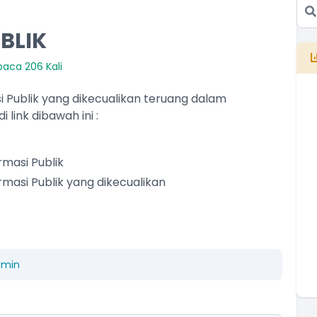
BLIK
baca 206 Kali
si Publik yang dikecualikan teruang dalam
link dibawah ini :
masi Publik
E
B
masi Publik yang dikecualikan
T
T
dmin