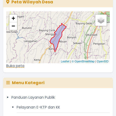
Peta Wilayah Desa
+
−
Leaflet
|
© OpenStreetMap
|
OpenSID
Buka peta
Menu Kategori
Panduan Layanan Publik
Pelayanan E-KTP dan KK