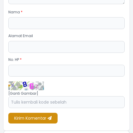
Nama
*
Alamat Email
No. HP
*
[Ganti Gambar]
Kirim Komentar