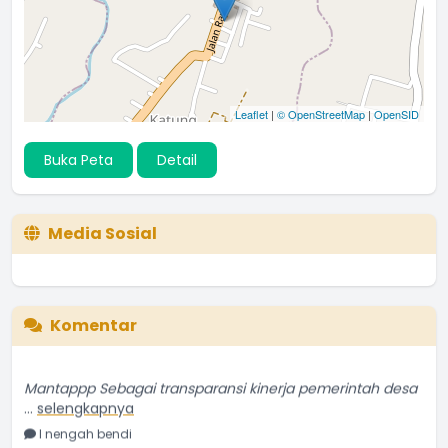
Leaflet
|
© OpenStreetMap
|
OpenSID
Buka Peta
Detail
Media Sosial
Komentar
Mantappp Sebagai transparansi kinerja pemerintah desa
...
selengkapnya
I nengah bendi
11 Februari 2022 10:12:17