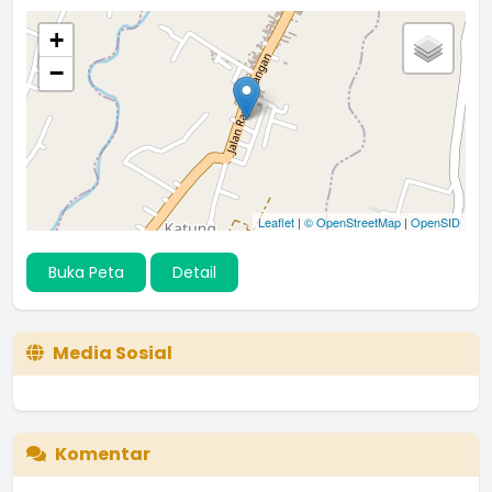
+
−
Leaflet
|
© OpenStreetMap
|
OpenSID
Buka Peta
Detail
Media Sosial
Komentar