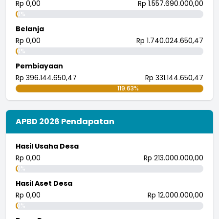
tingkatkan.
Rp 0,00
Rp 1.557.690.000,00
...
selengkapnya
0%
i wayan pujana eka putra
Belanja
25 Juli 2018 09:30:04
Rp 0,00
Rp 1.740.024.650,47
0%
Pembiayaan
Rp 396.144.650,47
Rp 331.144.650,47
119.63%
APBD 2026 Pendapatan
Hasil Usaha Desa
Rp 0,00
Rp 213.000.000,00
0%
Hasil Aset Desa
Rp 0,00
Rp 12.000.000,00
0%