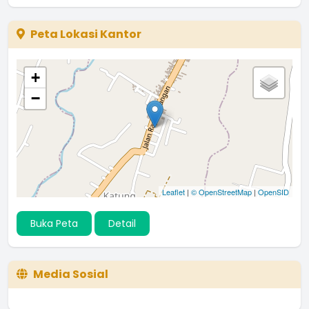
Peta Lokasi Kantor
+
−
Leaflet
|
© OpenStreetMap
|
OpenSID
Buka Peta
Detail
Media Sosial