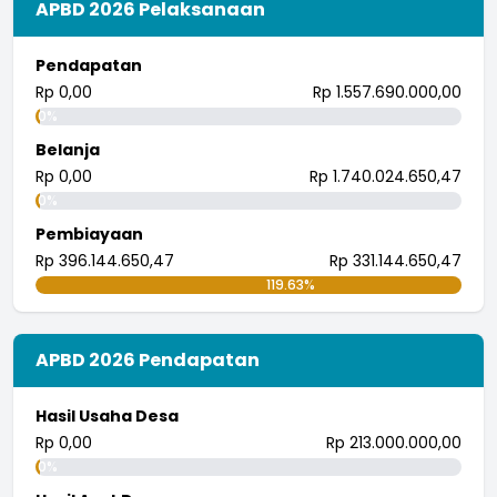
APBD 2026 Pelaksanaan
I wayan randana
26 Juli 2018 08:21:57
Pendapatan
tingkatkan.
Rp 0,00
Rp 1.557.690.000,00
...
selengkapnya
0%
i wayan pujana eka putra
Belanja
25 Juli 2018 09:30:04
Rp 0,00
Rp 1.740.024.650,47
0%
Pembiayaan
Rp 396.144.650,47
Rp 331.144.650,47
119.63%
APBD 2026 Pendapatan
Hasil Usaha Desa
Rp 0,00
Rp 213.000.000,00
0%