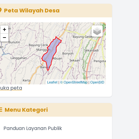
The chart has 1 Y axis displaying values. Range: 0 to 500
Peta Wilayah Desa
+
−
Leaflet
|
© OpenStreetMap
|
OpenSID
uka peta
Menu Kategori
Panduan Layanan Publik