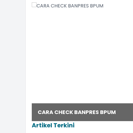
MUSYAWARAH DESA PEMBAHASAN 
CARA CHECK BANPRES BPUM
TAHUN 2021
Artikel Terkini