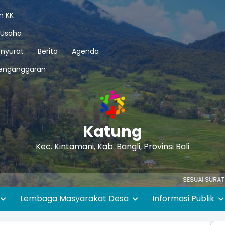
n KK
 Usaha
nyurat
Berita
Agenda
enganggaran
Katung
Kec. Kintamani, Kab. Bangli, Provinsi Bali
SESUAI SURAT EDARAN GUBER
Lembaga Masyarakat Desa
Informasi Publik