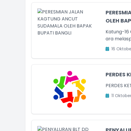
PERESMI
OLEH BAP
Katung-16 
ara melasp
16 Oktobe
PERDES K
PERDES KE
11 Oktobe
PENYALU