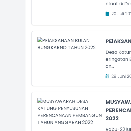
nfaat di De
20 Juli 20
PElAKSA
Desa Katun
eringatan 
an...
29 Juni 2
MUSYAWA
PERENCA
2022
Rabu-22 j