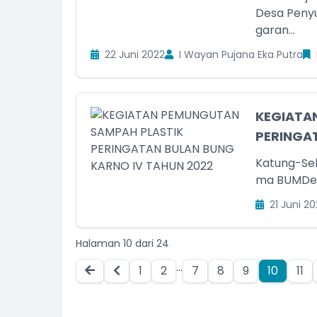
Desa Peny
garan...
22 Juni 2022
I Wayan Pujana Eka Putra
KEGIATA
PERINGAT
Katung-Sel
ma BUMDes 
21 Juni 20
Halaman 10 dari 24
...
1
2
7
8
9
10
11