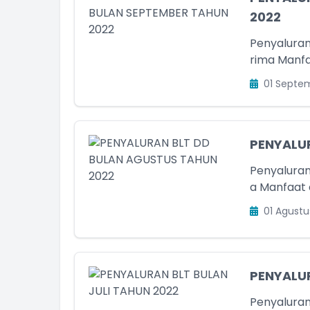
2022
Penyaluran
rima Manfa
01 Septe
PENYALU
Penyaluran
a Manfaat 
01 Agustu
PENYALUR
Penyaluran