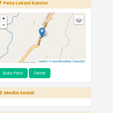
Peta Lokasi Kantor
+
−
Leaflet
|
© OpenStreetMap
|
OpenSID
Buka Peta
Detail
Media Sosial